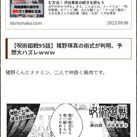
む方法！ 渋谷事変の続きを読もう
井戸の中から失礼します。こんばんは、トードだよ！「呪
術廻戦」のアニメ2期、みんな観てる？？やっぱり面白い
なあ五条さんの過去編（懐玉・玉折）と渋谷事変…＼
(^o^)／最高すぎ！でもアニメって毎週1回30分しか放映
されないから、「次回までが長く...
2023.09.06
idononaka.com
【呪術廻戦95話】猪野琢真の術式が判明。予
想大ハズレｗｗｗ
猪野くんとナナミン、二人で仲良く焼肉です。