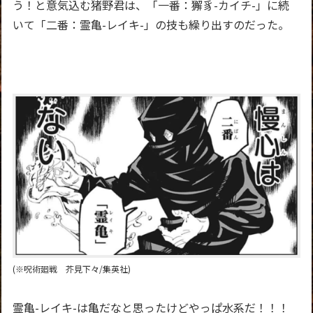
う！と意気込む猪野君は、「一番：獬豸-カイチ-」に続
いて「二番：霊亀-レイキ-」の技も繰り出すのだった。
(※呪術廻戦 芥見下々/集英社)
霊亀-レイキ-は亀だなと思ったけどやっぱ水系だ！！！