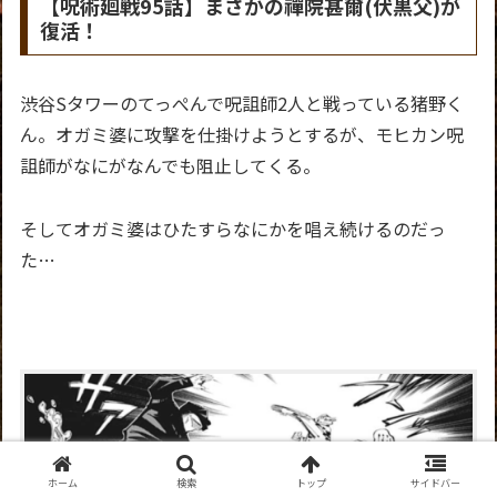
【呪術廻戦95話】まさかの禪院甚爾(伏黒父)が
復活！
渋谷Sタワーのてっぺんで呪詛師2人と戦っている猪野く
ん。オガミ婆に攻撃を仕掛けようとするが、モヒカン呪
詛師がなにがなんでも阻止してくる。
そしてオガミ婆はひたすらなにかを唱え続けるのだっ
た…
ホーム
検索
トップ
サイドバー