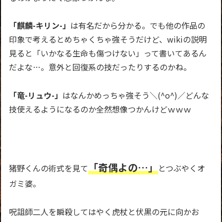
「麒麟-キリン-」
は有名だから分かる。でも他の作品の
印象で考えるとめちゃくちゃ強そうだけど、wikiの説明
見ると「いかなる生命も傷つけない」って書いてあるん
だよな…。意外と回復系の技だったりするのかね。
「竜-リュウ-」
はなんかめっちゃ強そう＼(^o^)／どんな
技使えるようになるのか全然想像つかんけどｗｗｗ
「奇偶よの…」
猪野くんの術式を見て
とつぶやくオ
ガミ婆。
呪詛師二人を瞬殺してはやく虎杖と伏黒の元に向かお