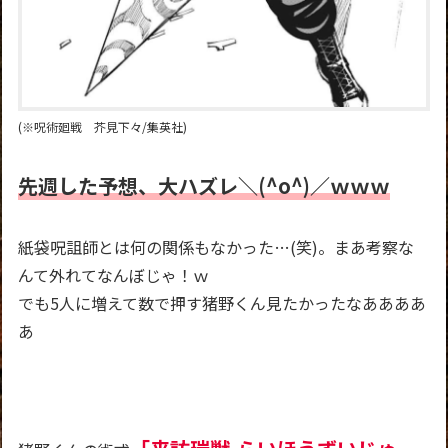
(※呪術廻戦 芥見下々/集英社)
先週した予想、大ハズレ＼(^o^)／ｗｗｗ
紙袋呪詛師とは何の関係もなかった…(笑)。まあ考察な
んて外れてなんぼじゃ！ｗ
でも5人に増えて数で押す猪野くん見たかったなああああ
あ