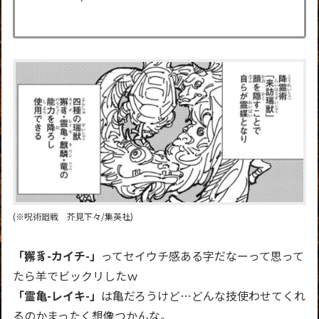
(※呪術廻戦 芥見下々/集英社)
「獬豸-カイチ-」
ってセイウチ感ある字だなーって思って
たら羊でビックリしたｗ
「霊亀-レイキ-」
は亀だろうけど…どんな技使わせてくれ
るのかまったく想像つかんな。