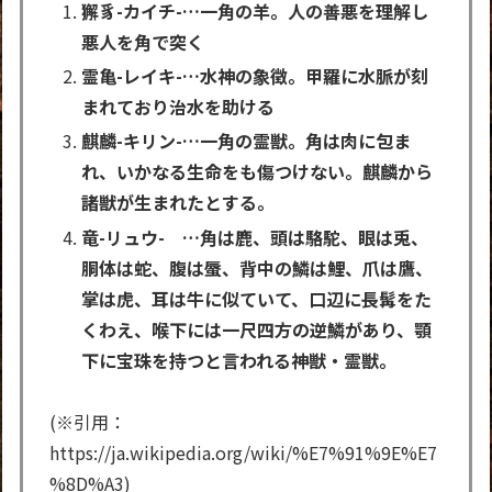
獬豸-カイチ-…一角の羊。人の善悪を理解し
悪人を角で突く
霊亀-レイキ-…水神の象徴。甲羅に水脈が刻
まれており治水を助ける
麒麟-キリン-…一角の霊獣。角は肉に包ま
れ、いかなる生命をも傷つけない。麒麟から
諸獣が生まれたとする。
竜-リュウ- …角は鹿、頭は駱駝、眼は兎、
胴体は蛇、腹は蜃、背中の鱗は鯉、爪は鷹、
掌は虎、耳は牛に似ていて、口辺に長髯をた
くわえ、喉下には一尺四方の逆鱗があり、顎
下に宝珠を持つと言われる神獣・霊獣。
(※引用：
https://ja.wikipedia.org/wiki/%E7%91%9E%E7
%8D%A3)