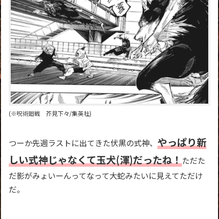
(※呪術廻戦 芥見下々/集英社)
やっぱり新
つーか先週ラストに出てきた伏黒の式神、
しい式神じゃなくて玉犬(渾)だったね！
ただた
だ影がみょいーんってなって大蛇みたいに見えてただけ
だ。