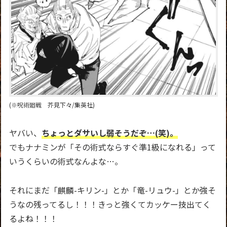
(※呪術廻戦 芥見下々/集英社)
ヤバい、
ちょっとダサいし弱そうだぞ…(笑)。
でもナナミンが「その術式ならすぐ準1級になれる」って
いうくらいの術式なんよな…。
それにまだ「麒麟-キリン-」とか「竜-リュウ-」とか強そ
うなの残ってるし！！！きっと強くてカッケー技出てく
るよね！！！