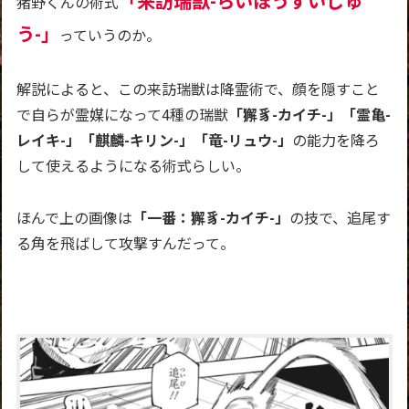
「来訪瑞獣-らいほうずいじゅ
猪野くんの術式
う-」
っていうのか。
解説によると、この来訪瑞獣は降霊術で、顔を隠すこと
で自らが霊媒になって4種の瑞獣
「獬豸-カイチ-」「霊亀-
レイキ-」「麒麟-キリン-」「竜-リュウ-」
の能力を降ろ
して使えるようになる術式らしい。
ほんで上の画像は
「一番：獬豸-カイチ-」
の技で、追尾す
る角を飛ばして攻撃すんだって。