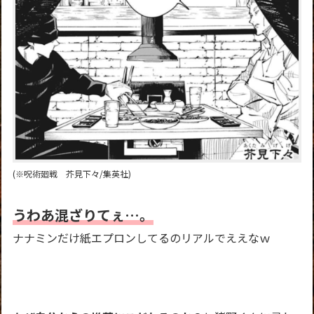
(※呪術廻戦 芥見下々/集英社)
うわあ混ざりてぇ…。
ナナミンだけ紙エプロンしてるのリアルでええなｗ