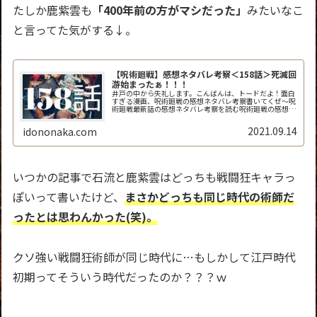
たしか鹿紫雲も
「400年前の方がマシだった」
みたいなこ
と言ってた気がする↓。
【呪術廻戦】感想ネタバレ考察＜158話＞死滅回
游始まったぁ！！！
井戸の中から失礼します。こんばんは、トードだよ！面白
すぎる漫画、呪術廻戦の感想ネタバレ考察書いてくぜ～呪
術廻戦最新話の感想ネタバレ考察を読む呪術廻戦の感想ネ
タバレ考察＜ジャンプ158話＞9月13日発売 週刊少年ジ
ャンプ「呪術廻戦」158話「...
2021.09.14
idononaka.com
いつかの記事で石流と鹿紫雲はどっちも戦闘狂キャラっ
ぽいって書いたけど、
まさかどっちも同じ時代の術師だ
ったとは思わんかった(笑)。
クソ強い戦闘狂術師が同じ時代に…もしかして江戸時代
初期ってそういう時代だったのか？？？ｗ