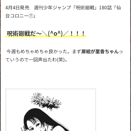
4月4日発売 週刊少年ジャンプ「呪術廻戦」180話「仙
台コロニー⑦」
呪術廻戦だ～＼(^o^)／！！！
今週もめちゃめちゃ良かった。まず
扉絵が里香ちゃん
っ
ていうので一回声出たわ
(笑)。