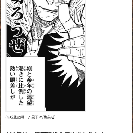
(※呪術廻戦 芥見下々/集英社)