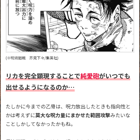
(※呪術廻戦 芥見下々/集英社)
リカを完全顕現することで
純愛砲
がいつでも
出せるようになるのか…
たしかに今までの乙骨は、呪力放出したときも指向性と
かは考えずに
莫大な呪力量にまかせた範囲攻撃
みたいな
ことしかしてなかったかもね。