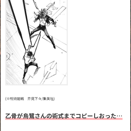
(※呪術廻戦 芥見下々/集英社)
乙骨が烏鷺さんの術式までコピーしおった…