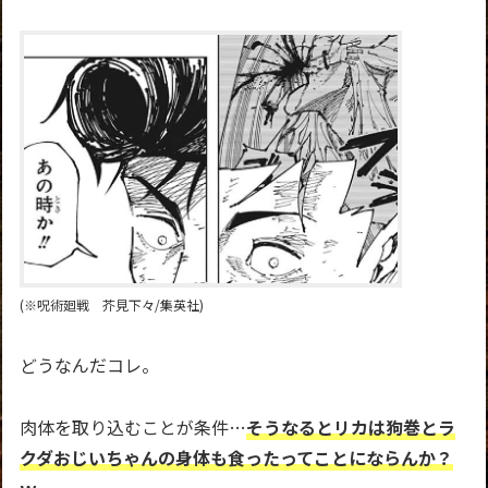
(※呪術廻戦 芥見下々/集英社)
どうなんだコレ。
肉体を取り込むことが条件…
そうなるとリカは狗巻とラ
クダおじいちゃんの身体も食ったってことにならんか？
ｗ