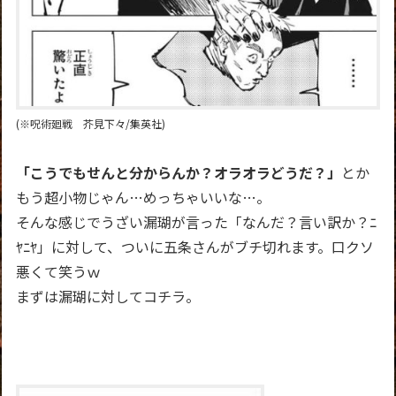
(※呪術廻戦 芥見下々/集英社)
「こうでもせんと分からんか？オラオラどうだ？」
とか
もう超小物じゃん…めっちゃいいな…。
そんな感じでうざい漏瑚が言った「なんだ？言い訳か？ﾆ
ﾔﾆﾔ」に対して、ついに五条さんがブチ切れます。口クソ
悪くて笑うｗ
まずは漏瑚に対してコチラ。