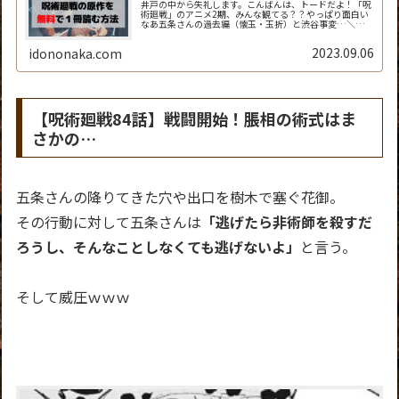
井戸の中から失礼します。こんばんは、トードだよ！「呪
術廻戦」のアニメ2期、みんな観てる？？やっぱり面白い
なあ五条さんの過去編（懐玉・玉折）と渋谷事変…＼
(^o^)／最高すぎ！でもアニメって毎週1回30分しか放映
されないから、「次回までが長く...
2023.09.06
idononaka.com
【呪術廻戦84話】戦闘開始！脹相の術式はま
さかの…
五条さんの降りてきた穴や出口を樹木で塞ぐ花御。
その行動に対して五条さんは
「逃げたら非術師を殺すだ
ろうし、そんなことしなくても逃げないよ」
と言う。
そして威圧ｗｗｗ