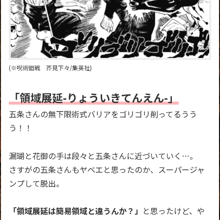
(※呪術廻戦 芥見下々/集英社)
「領域展延-りょういきてんえん-」
五条さんの無下限術式バリアをゴリゴリ削ってるうう
う！！
漏瑚と花御の手は段々と五条さんに近づいていく…。
さすがの五条さんもヤベエと思ったのか、スーパージャ
ンプして脱出。
「領域展延は簡易領域と違うんか？」
と思ったけど、や