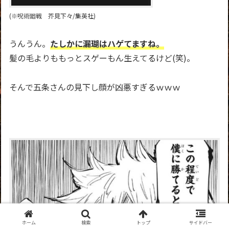
(※呪術廻戦 芥見下々/集英社)
うんうん。
たしかに漏瑚はハゲてますね。
髪の毛よりももっとスゲーもん生えてるけど(笑)。
そんで五条さんの見下し顔が凶悪すぎるｗｗｗ
ホーム
検索
トップ
サイドバー