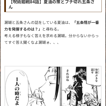
【呪術廻戦84話】夏油の策とブチ切れ五条さ
ん
漏瑚と五条さんの話をしている夏油は、
「五条悟が一番
力を発揮するのは？」
と尋ねる。
考える様子もなく答えを求める漏瑚。分からないからっ
てすぐ答え聞くなよ漏瑚ォ、、、