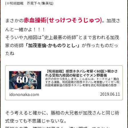
(※呪術廻戦 芥見下々/集英社)
赤血操術(せっけつそうじゅつ)
まさかの
。加茂さ
んと一緒かよ！！！
そういや九相図は”史上最悪の術師”とまで言われる加茂
家の術師
「加茂憲倫-かものりとし-」
が作ったものだっ
たね
【呪術廻戦】感想ネタバレ考察＜60話＞明かさ
れる受胎九相図の秘密とイケメン野薔薇
井戸の中から失礼します。こんばんは、トードだよ！面白
すぎる漫画、呪術廻戦の感想ネタバレ考察書いてくぜ～呪
術廻戦最新話の感想ネタバレ考察を読む呪術廻戦の感想ネ
タバレ考察＜ジャンプ60話＞5月27日発売 週刊少年ジャ
ンプ「呪術廻戦」60話「起首...
2019.06.11
idononaka.com
そう考えると確かに、脹相の大兄者が加茂さんと同じ術
式使っても不思議じゃないな。