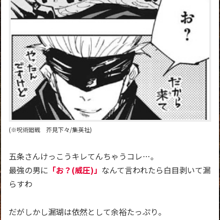
(※呪術廻戦 芥見下々/集英社)
五条さんけっこうキレてんちゃうコレ…。
最強の男に
「お？(威圧)」
なんて言われたら白目剥いて漏
らすわ
だがしかし漏瑚は依然として余裕たっぷり。