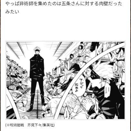
やっぱ非術師を集めたのは五条さんに対する肉壁だった
みたい
(※呪術廻戦 芥見下々/集英社)