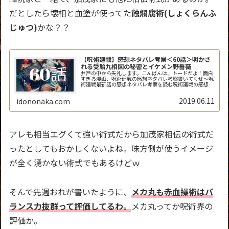
だとしたら壊相と血塗が使ってた
蝕爛腐術(しょくらんふ
じゅつ)
かな？？
【呪術廻戦】感想ネタバレ考察＜60話＞明かさ
れる受胎九相図の秘密とイケメン野薔薇
井戸の中から失礼します。こんばんは、トードだよ！面白
すぎる漫画、呪術廻戦の感想ネタバレ考察書いてくぜ～呪
術廻戦最新話の感想ネタバレ考察を読む呪術廻戦の感想ネ
タバレ考察＜ジャンプ60話＞5月27日発売 週刊少年ジャ
ンプ「呪術廻戦」60話「起首...
2019.06.11
idononaka.com
アレも相当エグくて強い術式だから加茂家相伝の術式だ
ったとしてもおかしくないよね。味方側が使うイメージ
が全く湧かない術式でもあるけどｗ
そんで先週おれが書いたように、
メカ丸も赤血操術はバ
ランス力抜群って評価してるわ。
メカ丸ってか呪術界の
評価か。