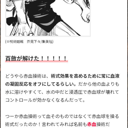
(※呪術廻戦 芥見下々/集英社)
百斂が解けた！！！！！
どうやら赤血操術は、
術式効果を高めるために常に血液
の凝固反応をオフにしてるらしい。
だから他の血よりも
水に溶けやすくて、水の中だと浸透圧で赤血球が壊れて
コントロールが効かなくなるんだって。
つーか赤血操術って血そのものではなくて赤血球を操る
術式だったのか！言われてみれば名前も
赤血
操術だ