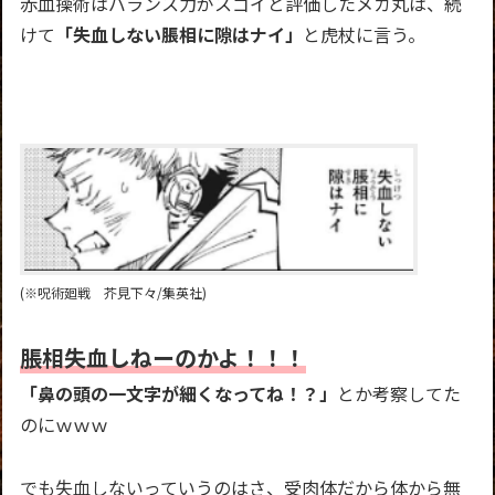
赤血操術はバランス力がスゴイと評価したメカ丸は、続
けて
「失血しない脹相に隙はナイ」
と虎杖に言う。
(※呪術廻戦 芥見下々/集英社)
脹相失血しねーのかよ！！！
「鼻の頭の一文字が細くなってね！？」
とか考察してた
のにｗｗｗ
でも失血しないっていうのはさ、受肉体だから体から無