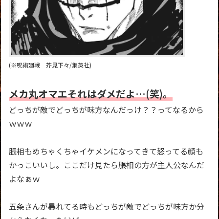
(※呪術廻戦 芥見下々/集英社)
メカ丸オマエそれはダメだよ…(笑)。
どっちが敵でどっちが味方なんだっけ？？ってなるから
ｗｗｗ
脹相もめちゃくちゃイケメンになってきて怒ってる顔も
かっこいいし。ここだけ見たら脹相の方が主人公なんだ
よなぁｗ
五条さんが暴れてる時もどっちが敵でどっちが味方か分