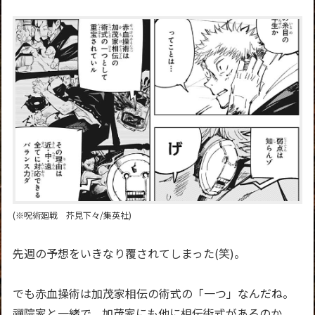
(※呪術廻戦 芥見下々/集英社)
先週の予想をいきなり覆されてしまった(笑)。
でも赤血操術は加茂家相伝の術式の「一つ」なんだね。
禪院家と一緒で、加茂家にも他に相伝術式があるのか。