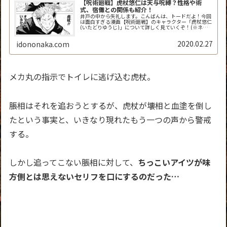
【呪術廻戦】虎杖悠仁は天与呪縛？性格や術
式、宿儺との関係も紹介！
井戸の中から失礼します。こんばんは、トードだよ！今回
は面白すぎる漫画【呪術廻戦】のキャラクター「虎杖悠仁
(いたどりゆうじ)」について詳しく見ていくぞ！(※ネタ
バレめちゃくちゃ出てくるから全話読んでない人は注意し
てね。)人となりや戦闘方法、今...
2020.02.27
idononaka.com
メカ丸の指示でトイレに逃げ込む虎杖。
脹相はそれを追おうとするが、虎杖が壊相と血塗を倒し
たという事実と、いきなり現れたもう一つの声から警戒
する。
しかし追ってこない脹相に対して、
ちっこいアイツが味
方側とは思えないセリフを口にするのだった…