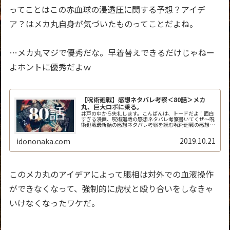
ってことはこの赤血球の浸透圧に関する予想？アイデ
ア？はメカ丸自身が気づいたものってことだよね。
…メカ丸マジで優秀だな。早着替えできるだけじゃねー
よホントに優秀だよｗ
【呪術廻戦】感想ネタバレ考察＜80話＞メカ
丸、巨大ロボに乗る。
井戸の中から失礼します。こんばんは、トードだよ！面白
すぎる漫画、呪術廻戦の感想ネタバレ考察書いてくぜ～呪
術廻戦最新話の感想ネタバレ考察を読む呪術廻戦の感想ネ
タバレ考察＜ジャンプ80話＞10月21日発売 週刊少年ジ
ャンプ「呪術廻戦」80話「宵...
2019.10.21
idononaka.com
このメカ丸のアイデアによって脹相は対外での血液操作
ができなくなって、強制的に虎杖と殴り合いをしなきゃ
いけなくなったワケだ。