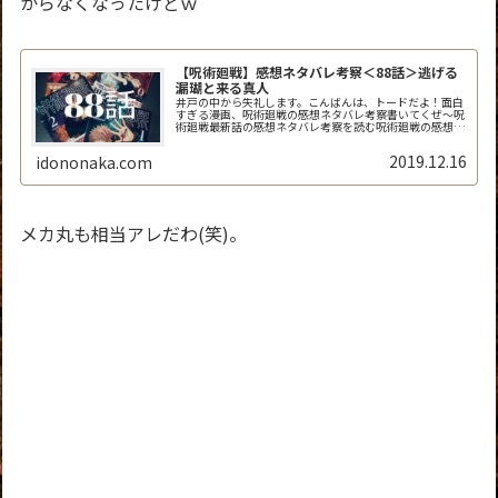
からなくなったけどｗ
【呪術廻戦】感想ネタバレ考察＜88話＞逃げる
漏瑚と来る真人
井戸の中から失礼します。こんばんは、トードだよ！面白
すぎる漫画、呪術廻戦の感想ネタバレ考察書いてくぜ～呪
術廻戦最新話の感想ネタバレ考察を読む呪術廻戦の感想ネ
タバレ考察＜ジャンプ88話＞12月16日発売 週刊少年ジ
ャンプ「呪術廻戦」88話「渋...
2019.12.16
idononaka.com
メカ丸も相当アレだわ(笑)。