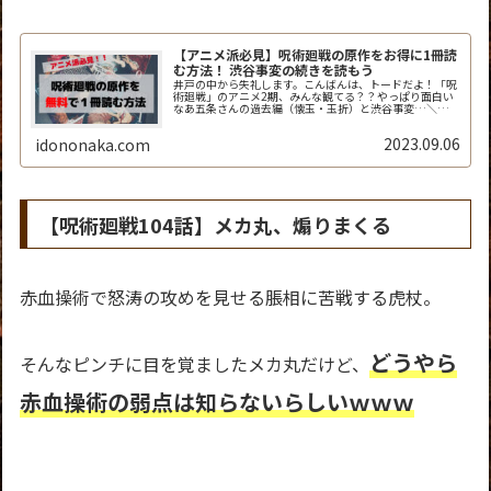
【アニメ派必見】呪術廻戦の原作をお得に1冊読
む方法！ 渋谷事変の続きを読もう
井戸の中から失礼します。こんばんは、トードだよ！「呪
術廻戦」のアニメ2期、みんな観てる？？やっぱり面白い
なあ五条さんの過去編（懐玉・玉折）と渋谷事変…＼
(^o^)／最高すぎ！でもアニメって毎週1回30分しか放映
されないから、「次回までが長く...
2023.09.06
idononaka.com
【呪術廻戦104話】メカ丸、煽りまくる
赤血操術で怒涛の攻めを見せる脹相に苦戦する虎杖。
どうやら
そんなピンチに目を覚ましたメカ丸だけど、
赤血操術の弱点は知らないらしいｗｗｗ