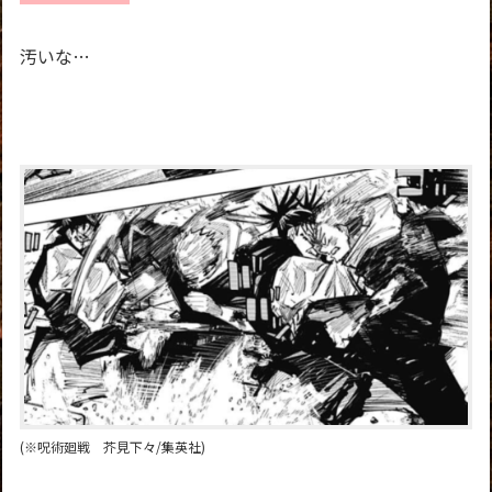
汚いな…
(※呪術廻戦 芥見下々/集英社)