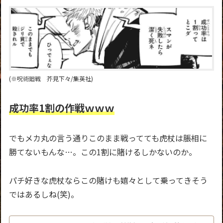
(※呪術廻戦 芥見下々/集英社)
成功率1割の作戦ｗｗｗ
でもメカ丸の言う通りこのまま戦ってても虎杖は脹相に
勝てないもんな…。この1割に賭けるしかないのか。
パチ好きな虎杖ならこの賭けも嬉々として乗ってきそう
ではあるしね(笑)。