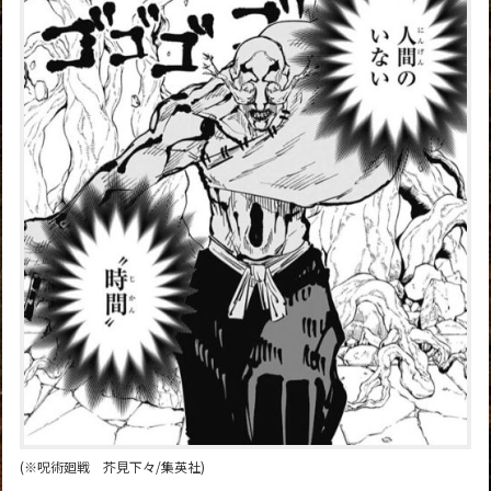
(※呪術廻戦 芥見下々/集英社)