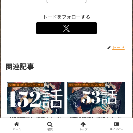
トードをフォローする
トード
関連記事
呪術廻戦の感想ネタバレ考察
呪術廻戦の感想ネタバレ考察
【呪術廻戦】感想ネタバレ
【呪術廻戦】感想ネタバレ
考察＜152話＞禪院家、無
考察＜53話＞盗まれた受
ホーム
検索
トップ
サイドバー
くなる。
胎九相図。そして始まるの