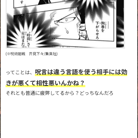
(※呪術廻戦 芥見下々/集英社)
呪言は違う言語を使う相手には効
ってことは、
きが悪くて相性悪いんかね？
それとも普通に疲弊してるから？どっちなんだろ