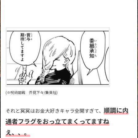
(※呪術廻戦 芥見下々/集英社)
順調に内
それと冥冥はお金大好きキャラ全開すぎて、
通者フラグをおっ立てまくってますね
え、、。