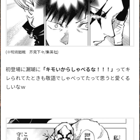
(※呪術廻戦 芥見下々/集英社)
初登場に漏瑚に
「キモいからしゃべるな！！！」
ってキ
レられてたときも敬語でしゃべってたって思うと愛くる
しいなｗ