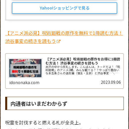
Yahoo!ショッピングで見る
【アニメ派必見】呪術廻戦の原作を無料で1冊読む方法！
渋谷事変の続きを読もう
【アニメ派必見】呪術廻戦の原作をお得に1冊読
む方法！ 渋谷事変の続きを読もう
井戸の中から失礼します。こんばんは、トードだよ！「呪
術廻戦」のアニメ2期、みんな観てる？？やっぱり面白い
なあ五条さんの過去編（懐玉・玉折）と渋谷事変…＼
(^o^)／最高すぎ！でもアニメって毎週1回30分しか放映
されないから、「次回までが長く...
2023.09.06
idononaka.com
内通者はいまだわからず
呪霊を討伐すると燃える札が全炎上。