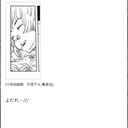
(※呪術廻戦 芥見下々/集英社)
よだれ…///