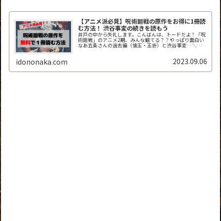
【アニメ派必見】呪術廻戦の原作をお得に1冊読
む方法！ 渋谷事変の続きを読もう
井戸の中から失礼します。こんばんは、トードだよ！「呪
術廻戦」のアニメ2期、みんな観てる？？やっぱり面白い
なあ五条さんの過去編（懐玉・玉折）と渋谷事変…＼
(^o^)／最高すぎ！でもアニメって毎週1回30分しか放映
されないから、「次回までが長く...
2023.09.06
idononaka.com