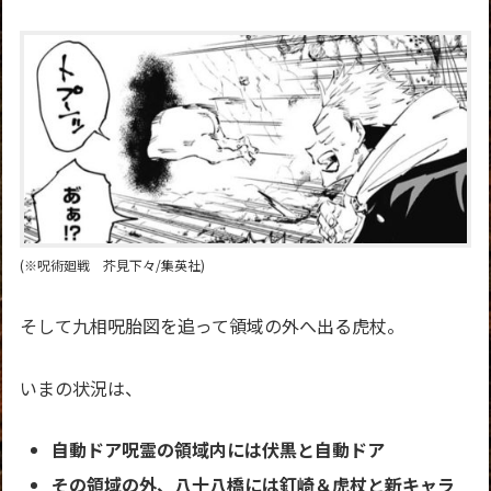
(※呪術廻戦 芥見下々/集英社)
そして九相呪胎図を追って領域の外へ出る虎杖。
いまの状況は、
自動ドア呪霊の領域内には伏黒と自動ドア
その領域の外、八十八橋には釘崎＆虎杖と新キャラ