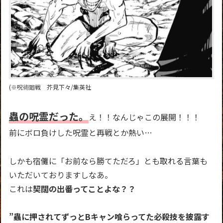
(※呪術廻戦 芥見下々/集英社
蟲の呪霊だった。
え！！なんじゃこの展開！！！
前にボロ負けした呪霊と再戦とか熱い…
しかも宿儺に「お前なら勝てただろ」とも取れる言葉も
いただいておりますしなあ。
これは
契闊の出番ってことよな？？
”蟲に押されてずっとBキャン喰らってた必殺技を披露す