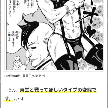
(※呪術廻戦 芥見下々/集英社)
東堂と戦ってほしいタイプの変態で
…うん。
す。
ﾌﾜｧｰｵ