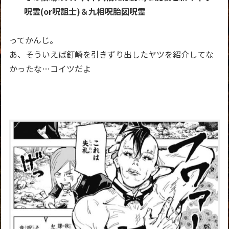
呪霊(or呪詛士)＆九相呪胎図呪霊
ってかんじ。
あ、そういえば釘崎を引きずり出したヤツを紹介してな
かったな…コイツだよ