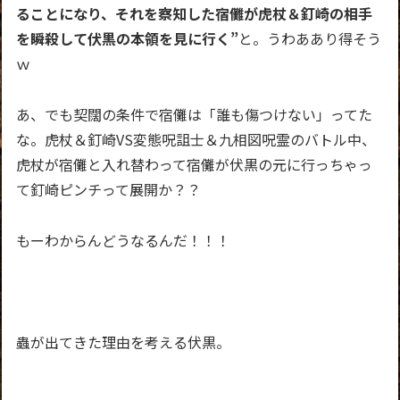
ることになり、それを察知した宿儺が虎杖＆釘崎の相手
を瞬殺して伏黒の本領を見に行く”
と。うわああり得そう
ｗ
あ、でも契闊の条件で宿儺は「誰も傷つけない」ってた
な。虎杖＆釘崎VS変態呪詛士＆九相図呪霊のバトル中、
虎杖が宿儺と入れ替わって宿儺が伏黒の元に行っちゃっ
て釘崎ピンチって展開か？？
もーわからんどうなるんだ！！！
蟲が出てきた理由を考える伏黒。