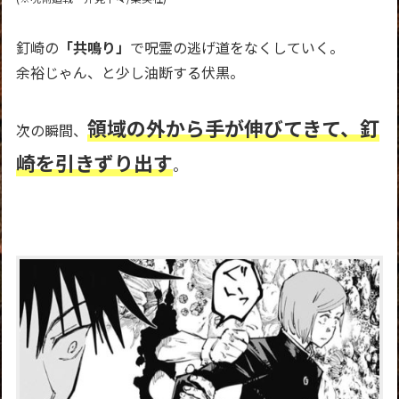
釘崎の
「共鳴り」
で呪霊の逃げ道をなくしていく。
余裕じゃん、と少し油断する伏黒。
領域の外から手が伸びてきて、釘
次の瞬間、
崎を引きずり出す
。