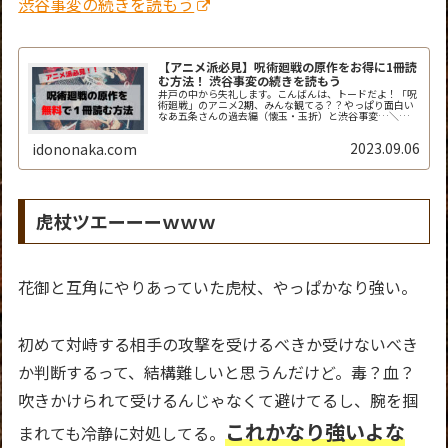
渋谷事変の続きを読もう
【アニメ派必見】呪術廻戦の原作をお得に1冊読
む方法！ 渋谷事変の続きを読もう
井戸の中から失礼します。こんばんは、トードだよ！「呪
術廻戦」のアニメ2期、みんな観てる？？やっぱり面白い
なあ五条さんの過去編（懐玉・玉折）と渋谷事変…＼
(^o^)／最高すぎ！でもアニメって毎週1回30分しか放映
されないから、「次回までが長く...
2023.09.06
idononaka.com
虎杖ツエーーーｗｗｗ
花御と互角にやりあっていた虎杖、やっぱかなり強い。
初めて対峙する相手の攻撃を受けるべきか受けないべき
か判断するって、結構難しいと思うんだけど。毒？血？
吹きかけられて受けるんじゃなくて避けてるし、腕を掴
これかなり強いよな
まれても冷静に対処してる。