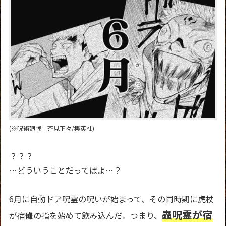
(※呪術廻戦 芥見下々/集英社)
？？？
…どういうことだってばよ…？
6月に自動ドア呪霊の呪いが始まって、その同時期に虎杖
蟲呪霊が宿
が宿儺の指を始めて飲み込んだ。つまり、