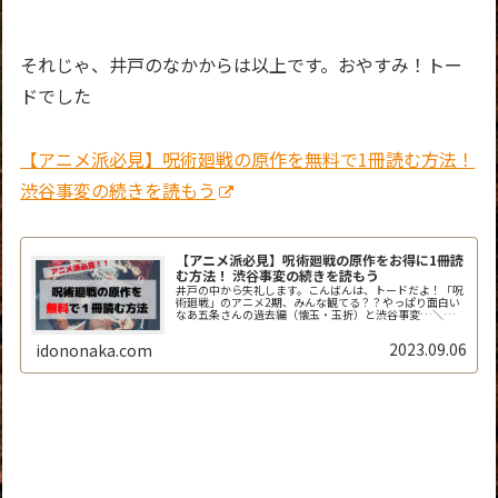
それじゃ、井戸のなかからは以上です。おやすみ！トー
ドでした
【アニメ派必見】呪術廻戦の原作を無料で1冊読む方法！
渋谷事変の続きを読もう
【アニメ派必見】呪術廻戦の原作をお得に1冊読
む方法！ 渋谷事変の続きを読もう
井戸の中から失礼します。こんばんは、トードだよ！「呪
術廻戦」のアニメ2期、みんな観てる？？やっぱり面白い
なあ五条さんの過去編（懐玉・玉折）と渋谷事変…＼
(^o^)／最高すぎ！でもアニメって毎週1回30分しか放映
されないから、「次回までが長く...
2023.09.06
idononaka.com