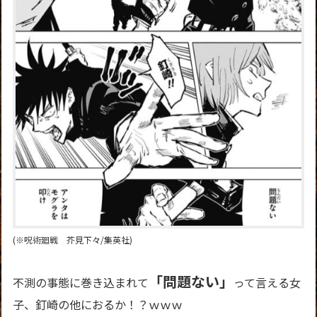
(※呪術廻戦 芥見下々/集英社)
「問題ない」
不測の事態に巻き込まれて
って言える女
子、釘崎の他におるか！？ｗｗｗ