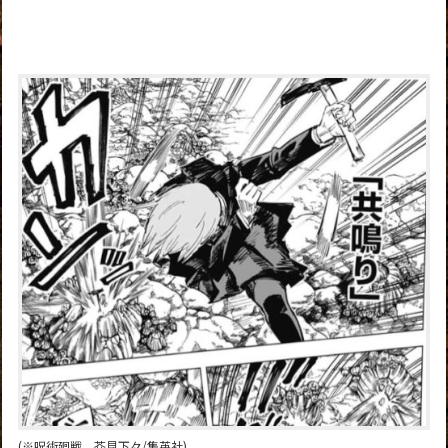
(※呪術廻戦 芥見下々/集英社)