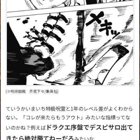
(※呪術廻戦 芥見下々/集英社)
ていうかいまいち特級呪霊と1年のレベル差がよくわから
ない。「コレが来たらもうアウト」みたいな指標ってな
ドラクエ序盤でデスピサロ出て
いのかね？例えば
きたら絶対勝てねーだろ
みたいな