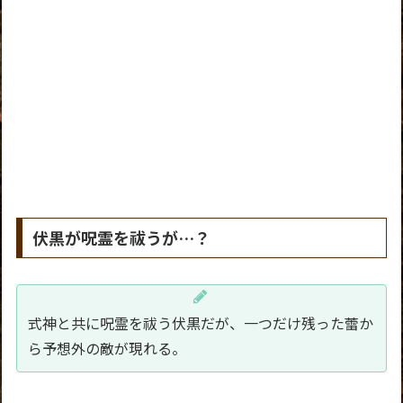
伏黒が呪霊を祓うが…？
式神と共に呪霊を祓う伏黒だが、一つだけ残った蕾か
ら予想外の敵が現れる。