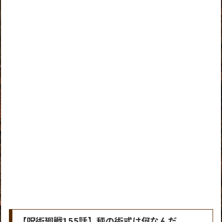
【呪術廻戦155話】秤の術式は何なんだ