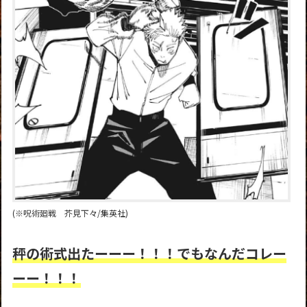
(※呪術廻戦 芥見下々/集英社)
秤の術式出たーーー！！！でもなんだコレー
ーー！！！