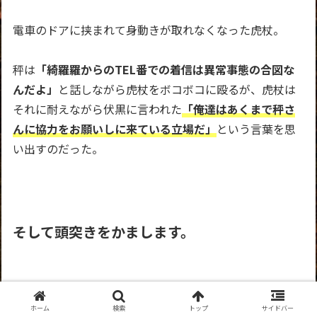
電車のドアに挟まれて身動きが取れなくなった虎杖。
秤は
「綺羅羅からのTEL番での着信は異常事態の合図な
んだよ」
と話しながら虎杖をボコボコに殴るが、虎杖は
それに耐えながら伏黒に言われた
「俺達はあくまで秤さ
んに協力をお願いしに来ている立場だ」
という言葉を思
い出すのだった。
そして頭突きをかまします。
ホーム
検索
トップ
サイドバー