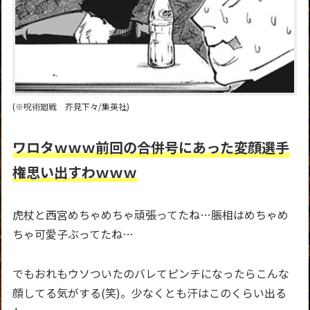
(※呪術廻戦 芥見下々/集英社)
ワロタｗｗｗ前回の合併号にあった変顔選手
権思い出すわｗｗｗ
虎杖と西宮めちゃめちゃ頑張ってたね…脹相はめちゃめ
ちゃ可愛子ぶってたね…
でもおれもウソついたのバレてピンチになったらこんな
顔してる気がする(笑)。少なくとも汗はこのくらい出る