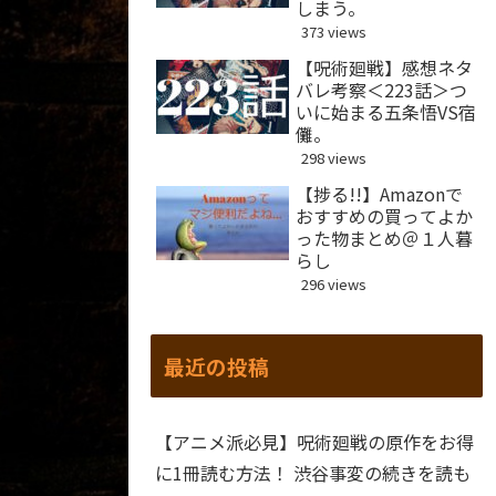
しまう。
373 views
【呪術廻戦】感想ネタ
バレ考察＜223話＞つ
いに始まる五条悟VS宿
儺。
298 views
【捗る!!】Amazonで
おすすめの買ってよか
った物まとめ＠１人暮
らし
296 views
最近の投稿
【アニメ派必見】呪術廻戦の原作をお得
に1冊読む方法！ 渋谷事変の続きを読も