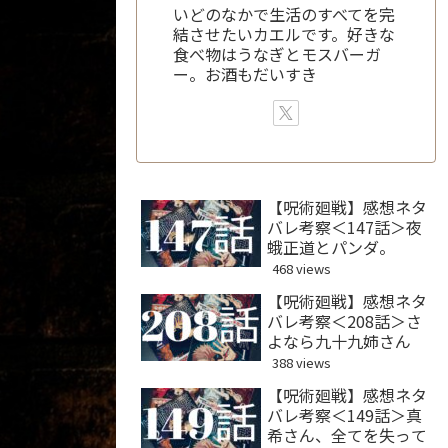
いどのなかで生活のすべてを完
結させたいカエルです。好きな
食べ物はうなぎとモスバーガ
ー。お酒もだいすき
【呪術廻戦】感想ネタ
バレ考察＜147話＞夜
蛾正道とパンダ。
468 views
【呪術廻戦】感想ネタ
バレ考察＜208話＞さ
よなら九十九姉さん
388 views
【呪術廻戦】感想ネタ
バレ考察＜149話＞真
希さん、全てを失って