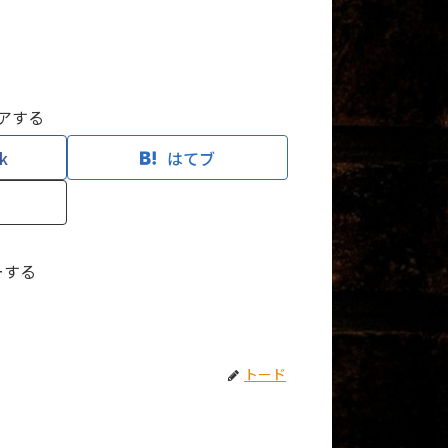
アする
k
はてブ
ーする
トード