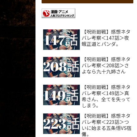
【呪術廻戦】感想ネタ
バレ考察＜147話＞夜
蛾正道とパンダ。
【呪術廻戦】感想ネタ
バレ考察＜208話＞さ
よなら九十九姉さん
【呪術廻戦】感想ネタ
バレ考察＜149話＞真
希さん、全てを失って
しまう。
【呪術廻戦】感想ネタ
バレ考察＜223話＞つ
いに始まる五条悟VS宿
儺。